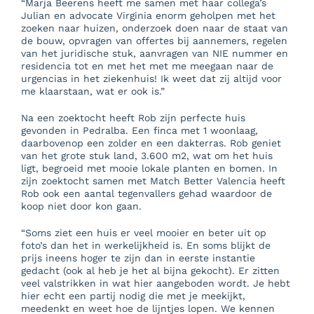
“Marja Beerens heeft me samen met haar collega’s
Julian en advocate Virginia enorm geholpen met het
zoeken naar huizen, onderzoek doen naar de staat van
de bouw, opvragen van offertes bij aannemers, regelen
van het juridische stuk, aanvragen van NIE nummer en
residencia tot en met het met me meegaan naar de
urgencias in het ziekenhuis! Ik weet dat zij altijd voor
me klaarstaan, wat er ook is.”
Na een zoektocht heeft Rob zijn perfecte huis
gevonden in Pedralba. Een finca met 1 woonlaag,
daarbovenop een zolder en een dakterras. Rob geniet
van het grote stuk land, 3.600 m2, wat om het huis
ligt, begroeid met mooie lokale planten en bomen. In
zijn zoektocht samen met Match Better Valencia heeft
Rob ook een aantal tegenvallers gehad waardoor de
koop niet door kon gaan.
“Soms ziet een huis er veel mooier en beter uit op
foto’s dan het in werkelijkheid is. En soms blijkt de
prijs ineens hoger te zijn dan in eerste instantie
gedacht (ook al heb je het al bijna gekocht). Er zitten
veel valstrikken in wat hier aangeboden wordt. Je hebt
hier echt een partij nodig die met je meekijkt,
meedenkt en weet hoe de lijntjes lopen. We kennen