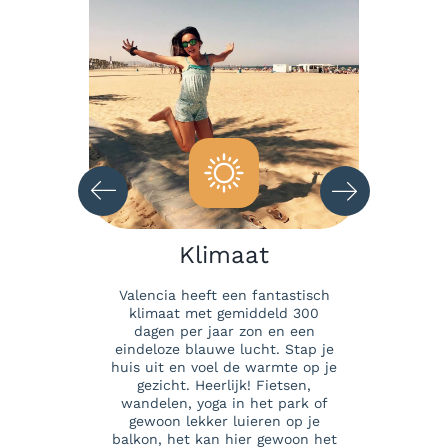
Over Ons
Blog
Mooi Valencia
Contact
mie
Klimaat
ek op eten
Valencia heeft een fantastisch
Als je 
 vijf
klimaat met gemiddeld 300
stad die a
Spanje, is
dagen per jaar zon en een
Valencia 
errassen
eindeloze blauwe lucht. Stap je
mooie hi
l zitten.
huis uit en voel de warmte op je
volop kun
 lunch
gezicht. Heerlijk! Fietsen,
lange
e paella,
wandelen, yoga in het park of
uitgestr
rse tapas
gewoon lekker luieren op je
een 
s en sluit
balkon, het kan hier gewoon het
fietspa