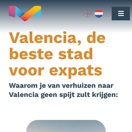
Skip
Valencia
to
Togg
content
Navi
Valencia, de
beste stad
voor expats
Verhuizen naar Valencia
geluid aan
Waarom je van verhuizen naar
Vastgoed
Valencia geen spijt zult krijgen:
Testimonials