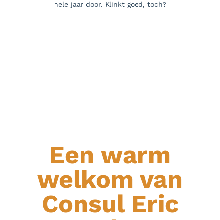
lenciaanse
hele jaar door. Klinkt goed, toch?
tram. He
ncia. Buen
stad van 
er vri
vriend
veilighei
zorgen v
Even we
Binnen ee
in de om
natuur
Een warm
welkom van
Consul Eric