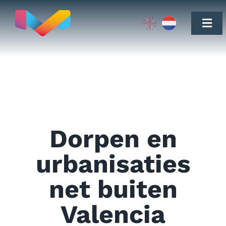
Skip
to
Togg
content
Navi
Verhuizen naar Valencia
Dorpen en
Vastgoed
urbanisaties
net buiten
Testimonials
Valencia