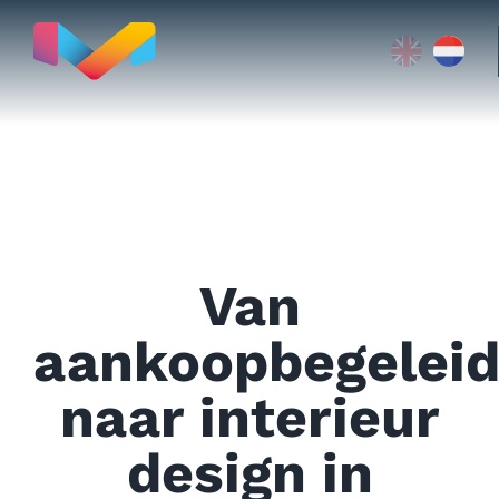
Skip
to
content
Verhuizen naar Valencia
Van
Vastgoed
aankoopbegeleid
naar interieur
Testimonials
design in