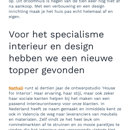
op. Dit droomhuis is negen van de tien keer nog niet af
na aankoop. Met een verbouwing en een design
inrichting maak je het huis pas echt helemaal af en
eigen.
Voor het specialisme
interieur en design
hebben we een nieuwe
topper gevonden
Nathali
runt al dertien jaar de ontwerpstudio ‘House
for Interior’. Haar ervaring, haar stijl, maar ook zeker
haar sociale kanten helpen bij het maken van een
passend interieurontwerp voor onze klanten. In
Nederland heeft ze naam gemaakt en inmiddels kent ze
ook in Valencia de weg naar leveranciers van meubels
en materialen. Zelf vindt ze het heel leuk om
rommelmarkten af te struinen en zo mooie pareltjes te
vinden die het interieur een verrassende vintage tint