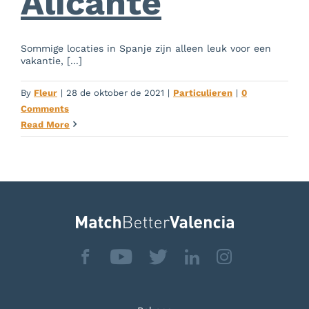
Alicante
Over Ons
Sommige locaties in Spanje zijn alleen leuk voor een
Blog
vakantie, [...]
By
Fleur
|
28 de oktober de 2021
|
Particulieren
|
0
Mooi Valencia
Comments
Read More
Contact