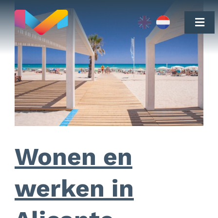
Skip
to
Togg
content
Navi
Verhuizen naar Valencia
Vastgoed
Wonen en
werken in
Testimonials