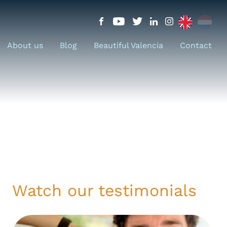
About us
Blog
Beautiful Valencia
Contact
Watch our testimonials