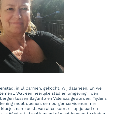
Aukina en Eric
nstad, in El Carmen, gekocht. Wij daarheen. En we
tement. Wat een heerlijke stad en omgeving! Toen
de bergen tussen Sagunto en Valencia geworden. Tijdens
 rekening moet openen, een burger servicenummer
klusjesman zoekt, van álles komt er op je pad en
er is! Weet altijd wel iemand of weet iemand te vinden.